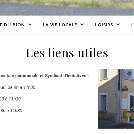
T DU BION
LA VIE LOCALE
LOISIRS
C
Les liens utiles
e postale communale
et Syndicat d’Initiatives :
eudi
de
9
h à 11h30
30 à 11h30
8
h à 11h30.