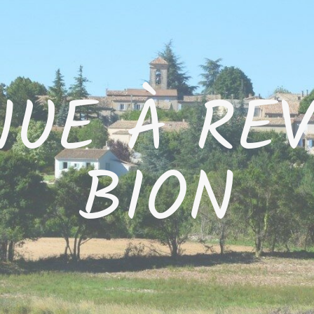
NUE À REV
BION